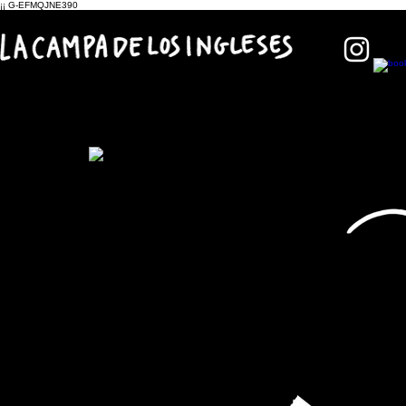
¡¡
G-EFMQJNE390