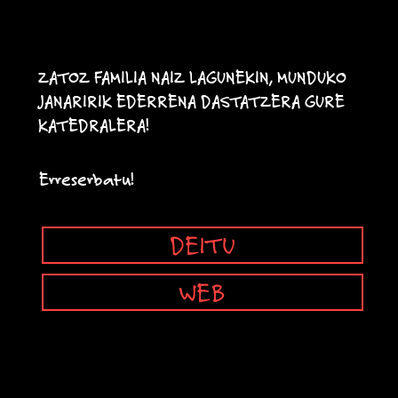
ZATOZ FAMILIA NAIZ LAGUNEKIN, MUNDUKO
JANARIRIK EDERRENA DASTATZERA GURE
KATEDRALERA!
Erreserbatu!
DEITU
WEB