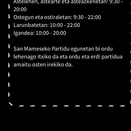
Astelehen, astearte eta asteazkenetan: 9:30 -
20:00
Ostegun eta ostiraletan: 9:30 - 22:00
Larunbatetan: 10:00 - 22:00
Igandea: 10:00 - 20:00
San Mameseko Partidu egunetan bi ordu
lehenago itxiko da eta ordu eta erdi partidua
amaitu
osten irekiko da.