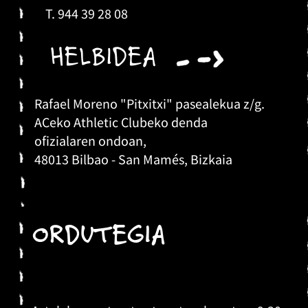
T. 944 39 28 08
HELBIDEA
Rafael Moreno "Pitxitxi" pasealekua z/g.
ACeko Athletic Clubeko denda
ofizialaren ondoan,
48013 Bilbao - San Mamés, Bizkaia
ORDUTEGIA